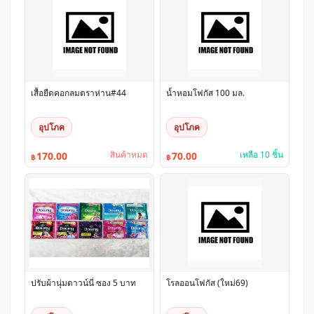
เสื้อยืดคอกลมตราห่าน#44
น้ำหอมโฟกัส 100 มล.
อุปโภค
อุปโภค
สินค้าหมด
เหลือ 10 ชิ้น
170.00
70.00
฿
฿
ปรับผ้านุ่มดาวน์นี่ ซอง 5 บาท
โรลออนโฟกัส (ใหม่69)