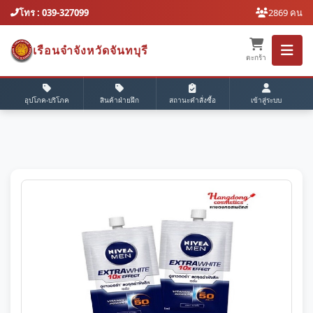
โทร : 039-327099
2869 คน
เรือนจำจังหวัดจันทบุรี
ตะกร้า
อุปโภค-บริโภค
สินค้าฝ่ายฝึก
สถานะคำสั่งซื้อ
เข้าสู่ระบบ