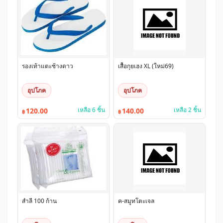
รองเท้าแตะช้างดาว
เสื้อกุยเฮง XL (ใหม่69)
อุปโภค
อุปโภค
เหลือ 6 ชิ้น
เหลือ 2 ชิ้น
120.00
140.00
฿
฿
สำลี 100 ก้าน
ค-สมูทโตะเจล