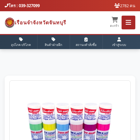
โทร : 039-327099
2782 คน
เรือนจำจังหวัดจันทบุรี
ตะกร้า
อุปโภค-บริโภค
สินค้าฝ่ายฝึก
สถานะคำสั่งซื้อ
เข้าสู่ระบบ