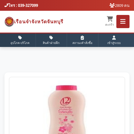
โทร : 039-327099
2809 คน
เรือนจำจังหวัดจันทบุรี
ตะกร้า
อุปโภค-บริโภค
สินค้าฝ่ายฝึก
สถานะคำสั่งซื้อ
เข้าสู่ระบบ