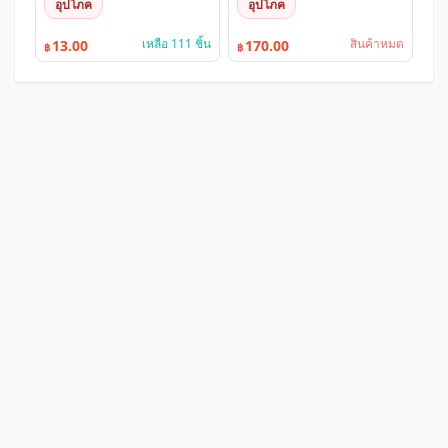
อุปโภค
อุปโภค
เหลือ 111 ชิ้น
สินค้าหมด
13.00
170.00
฿
฿