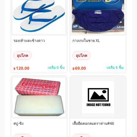
รองเท้าแตะช้างดาว
กางเกงในชาย XL
อุปโภค
อุปโภค
เหลือ 6 ชิ้น
เหลือ 6 ชิ้น
120.00
69.00
฿
฿
สบู่-ขิง
เสื้อยืดคอกลมตราห่าน#46