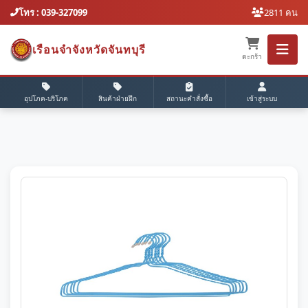
โทร : 039-327099
2811 คน
เรือนจำจังหวัดจันทบุรี
ตะกร้า
อุปโภค-บริโภค
สินค้าฝ่ายฝึก
สถานะคำสั่งซื้อ
เข้าสู่ระบบ