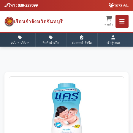
โทร : 039-327099
1678 คน
เรือนจำจังหวัดจันทบุรี
ตะกร้า
อุปโภค-บริโภค
สินค้าฝ่ายฝึก
สถานะคำสั่งซื้อ
เข้าสู่ระบบ