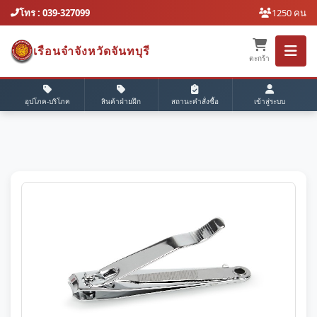
โทร : 039-327099
1250 คน
เรือนจำจังหวัดจันทบุรี
ตะกร้า
อุปโภค-บริโภค
สินค้าฝ่ายฝึก
สถานะคำสั่งซื้อ
เข้าสู่ระบบ