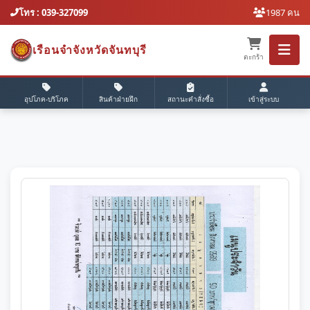
โทร : 039-327099
1987 คน
เรือนจำจังหวัดจันทบุรี
ตะกร้า
อุปโภค-บริโภค
สินค้าฝ่ายฝึก
สถานะคำสั่งซื้อ
เข้าสู่ระบบ